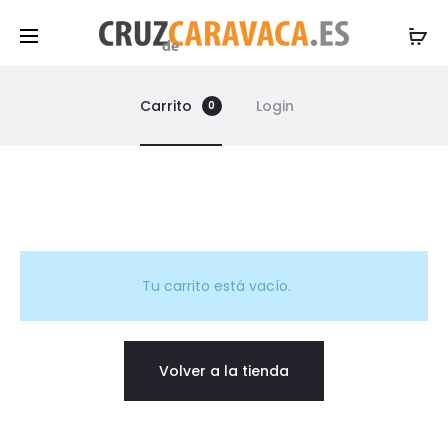
Carrito
Login
0
C
a
Tu carrito está vacío.
r
Volver a la tienda
r
i