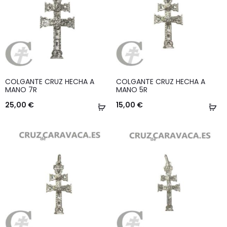
COLGANTE CRUZ HECHA A
COLGANTE CRUZ HECHA A
MANO 7R
MANO 5R
25,00
€
15,00
€
Añadir
Añ
al
al
carrito
ca