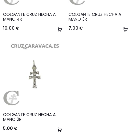
COLGANTE CRUZ HECHA A
COLGANTE CRUZ HECHA A
MANO 4R
MANO 3R
10,00
€
7,00
€
Añadir
Añ
al
al
carrito
ca
COLGANTE CRUZ HECHA A
MANO 2R
5,00
€
Añadir