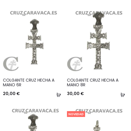
COLGANTE CRUZ HECHA A
COLGANTE CRUZ HECHA A
MANO 6R
MANO 8R
20,00
€
30,00
€
Añadir
Añ
al
al
carrito
ca
NOVEDAD