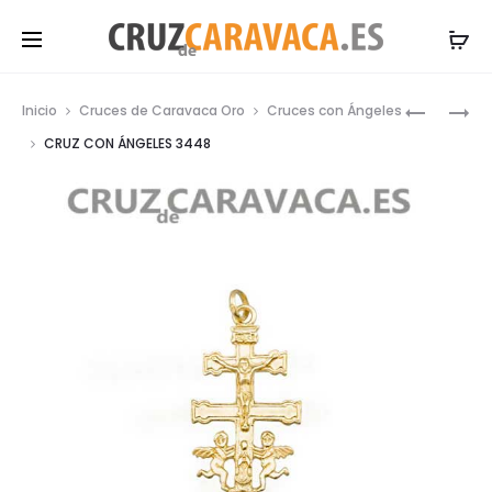
Prod
CRUZ
COLGAN
Inicio
Cruces de Caravaca Oro
Cruces con Ángeles
DE
CRUZ
navig
CRUZ CON ÁNGELES 3448
CARAVA
HECHA
CON
A
PIEDRA
MANO
6R