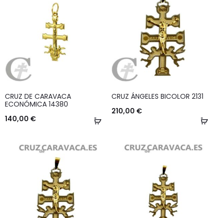
CRUZ DE CARAVACA
CRUZ ÁNGELES BICOLOR 2131
ECONÓMICA 14380
210,00
€
140,00
€
Añadir
Añ
al
al
carrito
ca