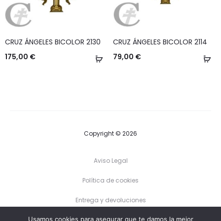
CRUZ ÁNGELES BICOLOR 2130
CRUZ ÁNGELES BICOLOR 2114
175,00
€
79,00
€
Añadir
Añ
al
al
carrito
ca
Copyright © 2026
Aviso Legal
Política de cookies
Entrega y devoluciones
Usamos cookies para asegurar que te damos la mejor
Precios de los envíos