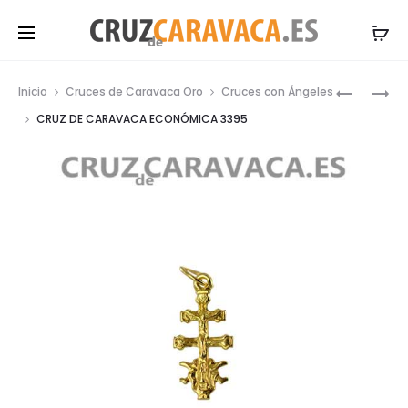
Prod
ESCAPUL
CRUZ
Inicio
Cruces de Caravaca Oro
Cruces con Ángeles
NEGRO
DE
navig
CRUZ DE CARAVACA ECONÓMICA 3395
CARAVA
ECONÓM
14380