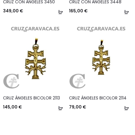
CRUZ CON ÁNGELES 3450
CRUZ CON ÁNGELES 3448
349,00
€
165,00
€
Añadir
Añ
al
al
carrito
ca
CRUZ ÁNGELES BICOLOR 2113
CRUZ ÁNGELES BICOLOR 2114
145,00
€
79,00
€
Añadir
Añ
al
al
carrito
ca