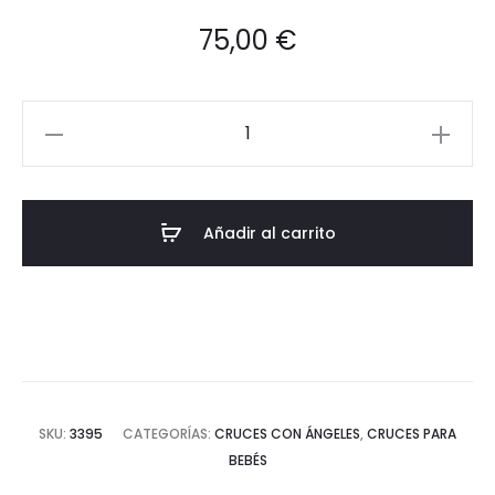
75,00
€
CRUZ
DE
CARAVACA
ECONÓMICA
Añadir al carrito
3395
cantidad
SKU:
3395
CATEGORÍAS:
CRUCES CON ÁNGELES
,
CRUCES PARA
BEBÉS