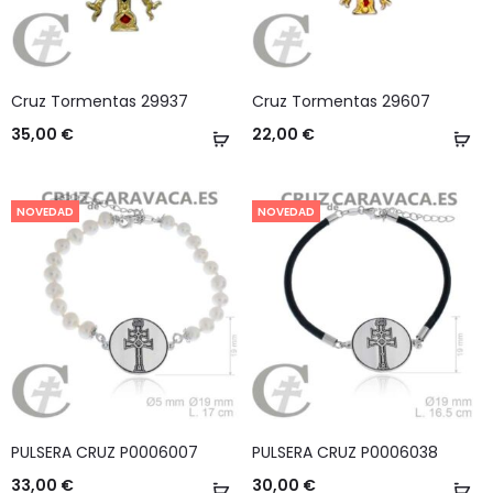
Cruz Tormentas 29937
Cruz Tormentas 29607
35,00
€
22,00
€
Añadir
Añ
al
al
carrito
ca
NOVEDAD
NOVEDAD
PULSERA CRUZ P0006007
PULSERA CRUZ P0006038
33,00
€
30,00
€
Añadir
Añ