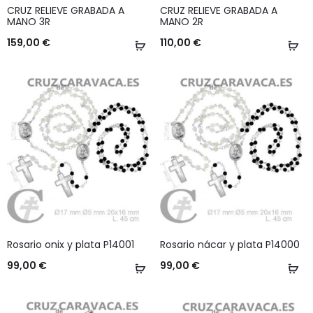
CRUZ RELIEVE GRABADA A
CRUZ RELIEVE GRABADA A
MANO 3R
MANO 2R
159,00
€
110,00
€
Añadir
Añ
al
al
carrito
ca
Rosario onix y plata P14001
Rosario nácar y plata P14000
99,00
€
99,00
€
Añadir
Añ
al
al
carrito
ca