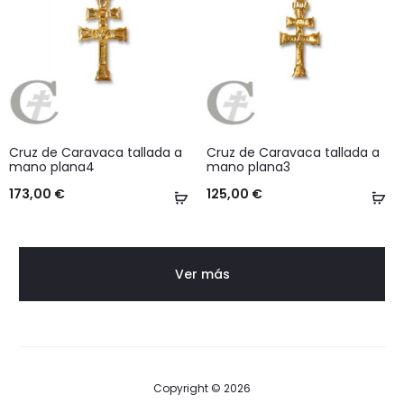
Cruz de Caravaca tallada a
Cruz de Caravaca tallada a
mano plana4
mano plana3
173,00
€
125,00
€
Añadir
Añ
al
al
carrito
ca
Ver más
Copyright © 2026