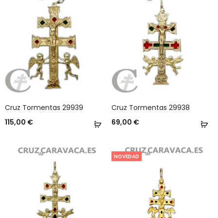
Cruz Tormentas 29939
Cruz Tormentas 29938
115,00
€
69,00
€
Añadir
Añ
al
al
carrito
ca
NOVEDAD