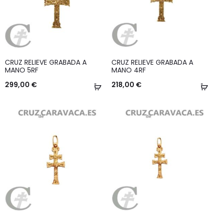
CRUZ RELIEVE GRABADA A
CRUZ RELIEVE GRABADA A
MANO 5RF
MANO 4RF
299,00
€
218,00
€
Añadir
Añ
al
al
carrito
ca