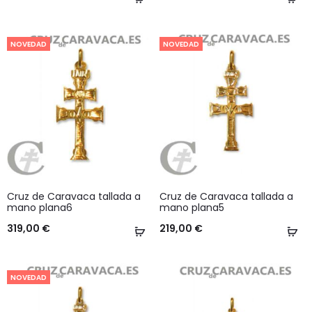
al
al
carrito
ca
NOVEDAD
NOVEDAD
Cruz de Caravaca tallada a
Cruz de Caravaca tallada a
mano plana6
mano plana5
319,00
€
219,00
€
Añadir
Añ
al
al
carrito
ca
NOVEDAD