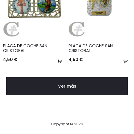
PLACA DE COCHE SAN
PLACA DE COCHE SAN
CRISTOBAL
CRISTOBAL
4,50
€
4,50
€
Añadir
Añ
al
al
carrito
ca
Ver más
Copyright © 2026