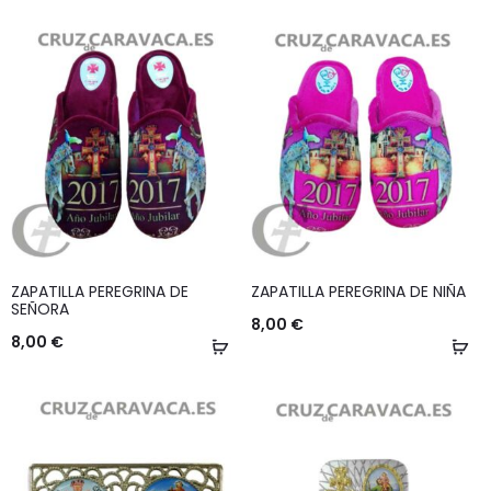
opciones
op
ZAPATILLA PEREGRINA DE
ZAPATILLA PEREGRINA DE NIÑA
SEÑORA
8,00
€
8,00
€
Seleccionar
Se
opciones
op