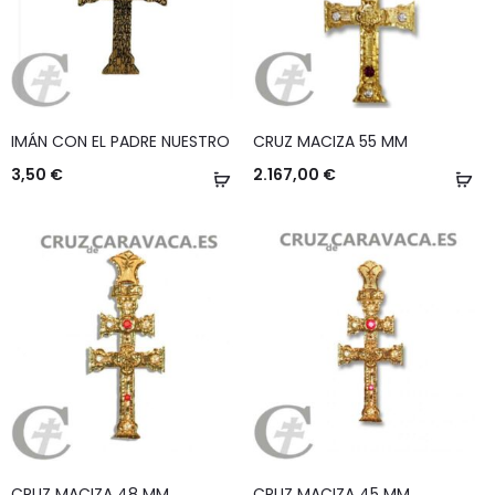
IMÁN CON EL PADRE NUESTRO
CRUZ MACIZA 55 MM
3,50
€
2.167,00
€
Añadir
Añ
al
al
carrito
ca
CRUZ MACIZA 48 MM
CRUZ MACIZA 45 MM