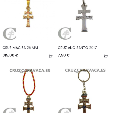
CRUZ MACIZA 25 MM
CRUZ AÑO SANTO 2017
315,00
€
7,50
€
Añadir
Añ
al
al
carrito
ca