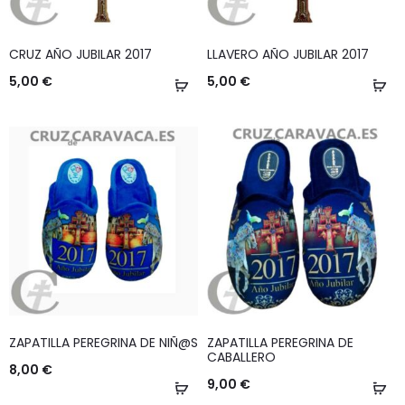
CRUZ AÑO JUBILAR 2017
LLAVERO AÑO JUBILAR 2017
5,00
€
5,00
€
Añadir
Añ
al
al
carrito
ca
ZAPATILLA PEREGRINA DE NIÑ@S
ZAPATILLA PEREGRINA DE
CABALLERO
8,00
€
9,00
€
Seleccionar
Se