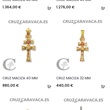
1.364,00
€
1.276,00
€
Añadir
Añ
al
al
carrito
ca
CRUZ MACIZA 40 MM
CRUZ MACIZA 32 MM
880,00
€
440,00
€
Añadir
Añ
al
al
carrito
ca