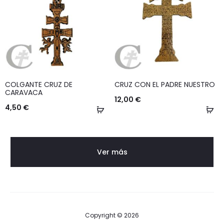
COLGANTE CRUZ DE
CRUZ CON EL PADRE NUESTRO
CARAVACA
12,00
€
4,50
€
Añadir
Añ
al
al
carrito
ca
Ver más
Copyright © 2026