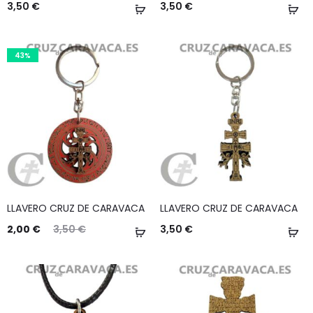
3,50
€
3,50
€
Añadir
Añ
al
al
carrito
ca
43%
LLAVERO CRUZ DE CARAVACA
LLAVERO CRUZ DE CARAVACA
2,00
€
3,50
€
3,50
€
Añadir
Añ
al
al
carrito
ca