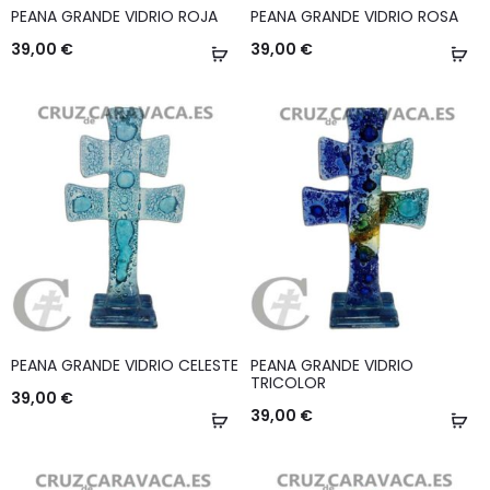
PEANA GRANDE VIDRIO ROJA
PEANA GRANDE VIDRIO ROSA
39,00
€
39,00
€
Añadir
Añ
al
al
carrito
ca
PEANA GRANDE VIDRIO CELESTE
PEANA GRANDE VIDRIO
TRICOLOR
39,00
€
39,00
€
Añadir
Añ
al
al
carrito
ca