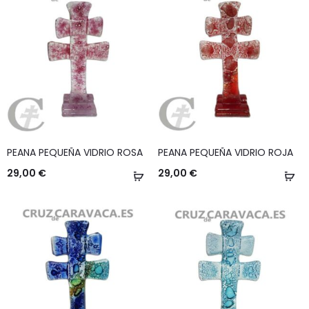
PEANA PEQUEÑA VIDRIO ROSA
PEANA PEQUEÑA VIDRIO ROJA
29,00
€
29,00
€
Añadir
Añ
al
al
carrito
ca