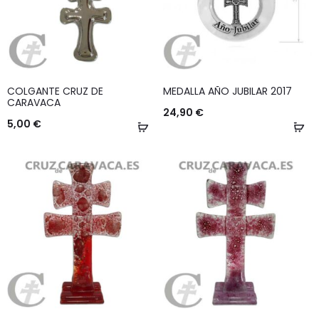
COLGANTE CRUZ DE
MEDALLA AÑO JUBILAR 2017
CARAVACA
24,90
€
5,00
€
Añadir
Añ
al
al
carrito
ca